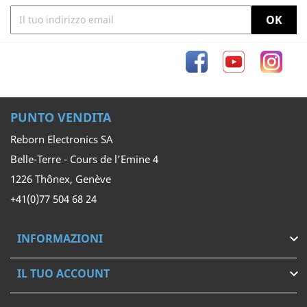
Facebook
YouTube
Inst
PUNTO VENDITA
Reborn Electronics SA
Belle-Terre - Cours de l’Emine 4
1226 Thônex, Genève
+41(0)77 504 68 24
INFORMAZIONI

IL TUO ACCOUNT
