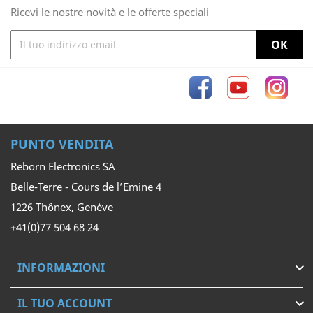
Ricevi le nostre novità e le offerte speciali
Facebook
YouTube
Inst
PUNTO VENDITA
Reborn Electronics SA
Belle-Terre - Cours de l’Emine 4
1226 Thônex, Genève
+41(0)77 504 68 24
INFORMAZIONI

IL TUO ACCOUNT
