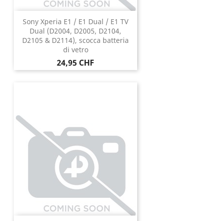
Sony Xperia E1 / E1 Dual / E1 TV
Dual (D2004, D2005, D2104,
D2105 & D2114), scocca batteria
di vetro
Prezzo
24,95 CHF