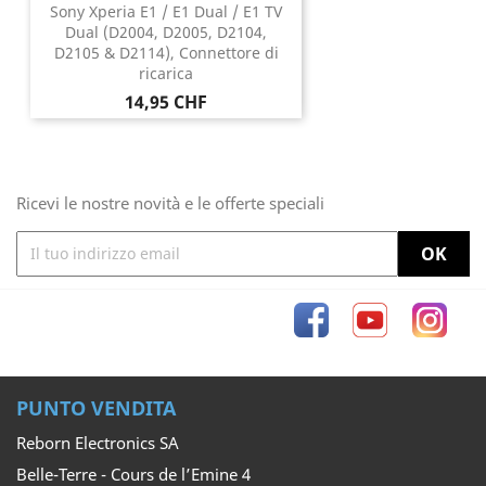
Sony Xperia E1 / E1 Dual / E1 TV
Dual (D2004, D2005, D2104,
D2105 & D2114), Connettore di
ricarica
Prezzo
14,95 CHF
Ricevi le nostre novità e le offerte speciali
Facebook
YouTube
Inst
PUNTO VENDITA
Reborn Electronics SA
Belle-Terre - Cours de l’Emine 4