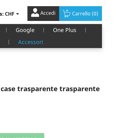
Accedi

Carrello
(0)
a:
CHF
Google
One Plus
Accessori
 case trasparente trasparente