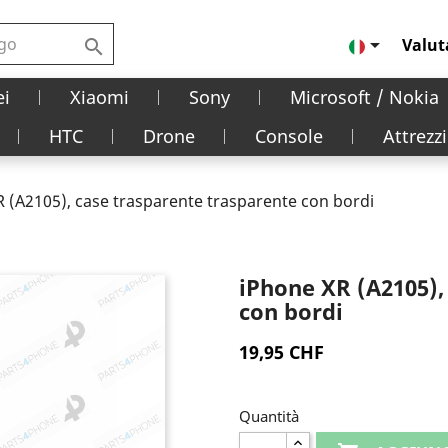

Valut

i
Xiaomi
Sony
Microsoft / Nokia
HTC
Drone
Console
Attrezzi
 (A2105), case trasparente trasparente con bordi
iPhone XR (A2105),
con bordi
19,95 CHF
Quantità