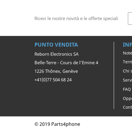
Ricevi le nostre novità e le offerte speciali
PUNTO VENDITA
IN
Note
Reborn Electronics SA
Term
Belle-Terre - Cours de l’Emine 4
1226 Thônex, Genève
Chi 
+41(0)77 504 68 24
Serv
FAQ
Oppo
Cont
© 2019 Parts4phone