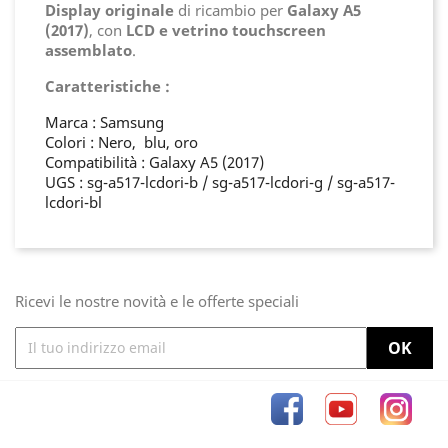
Display originale
di ricambio per
Galaxy A5
(2017)
, con
LCD e vetrino touchscreen
assemblato
.
Caratteristiche :
Marca : Samsung
Colori : Nero, blu, oro
Compatibilità : Galaxy A5 (2017)
UGS : sg-a517-lcdori-b / sg-a517-lcdori-g / sg-a517-
lcdori-bl
Ricevi le nostre novità e le offerte speciali
Facebook
YouTube
Inst