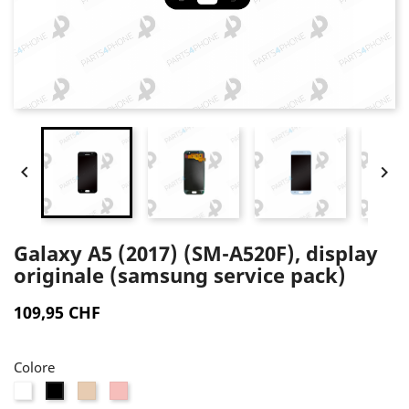


Galaxy A5 (2017) (SM-A520F), display
originale (samsung service pack)
109,95 CHF
Colore
Bianco
Oro
Rosa
Nero