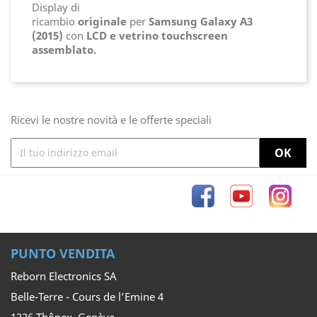
Display di
ricambio
originale
per
Samsung
Galaxy A3
(2015)
con
LCD e vetrino touchscreen
assemblato.
Ricevi le nostre novità e le offerte speciali
Facebook
YouTube
Inst
PUNTO VENDITA
Reborn Electronics SA
Belle-Terre - Cours de l’Emine 4