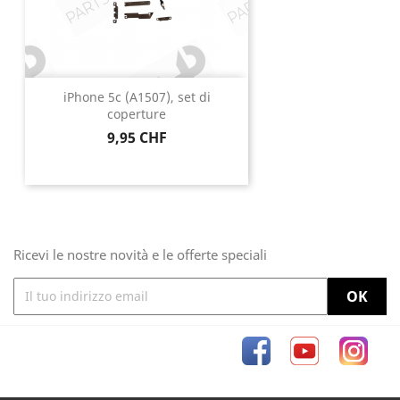
iPhone 5c (A1507), set di
coperture
Prezzo
9,95 CHF
Ricevi le nostre novità e le offerte speciali
Facebook
YouTube
Inst