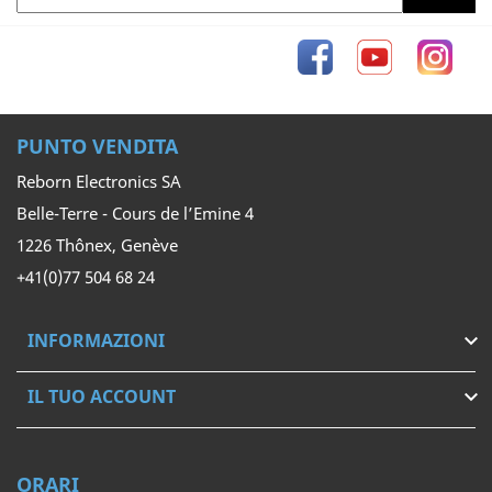
Facebook
YouTube
Inst
PUNTO VENDITA
Reborn Electronics SA
Belle-Terre - Cours de l’Emine 4
1226 Thônex, Genève
+41(0)77 504 68 24
INFORMAZIONI

IL TUO ACCOUNT

ORARI