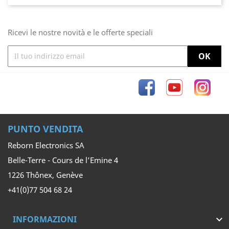
Ricevi le nostre novità e le offerte speciali
Facebook
YouTube
Inst
PUNTO VENDITA
Reborn Electronics SA
Belle-Terre - Cours de l’Emine 4
1226 Thônex, Genève
+41(0)77 504 68 24
INFORMAZIONI
