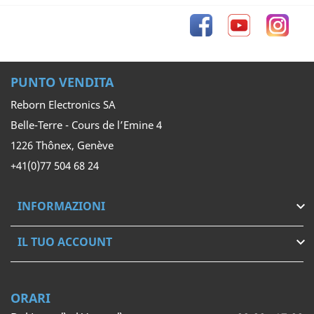
Facebook
YouTube
Inst
PUNTO VENDITA
Reborn Electronics SA
Belle-Terre - Cours de l’Emine 4
1226 Thônex, Genève
+41(0)77 504 68 24
INFORMAZIONI

IL TUO ACCOUNT

ORARI