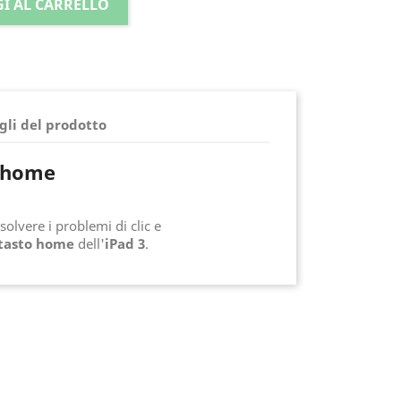
I AL CARRELLO
gli del prodotto
o home
olvere i problemi di clic e
tasto home
dell'
iPad 3
.