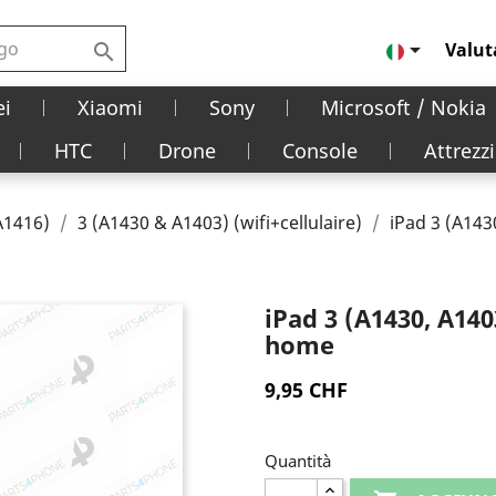

Valut

i
Xiaomi
Sony
Microsoft / Nokia
HTC
Drone
Console
Attrezzi
A1416)
3 (A1430 & A1403) (wifi+cellulaire)
iPad 3 (A1430
iPad 3 (A1430, A1403
home
9,95 CHF
Quantità