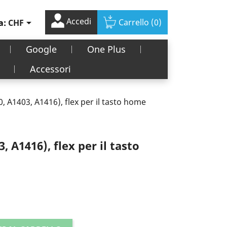
Accedi

Carrello
(0)
a:
CHF
Google
One Plus
Accessori
, A1403, A1416), flex per il tasto home
, A1416), flex per il tasto