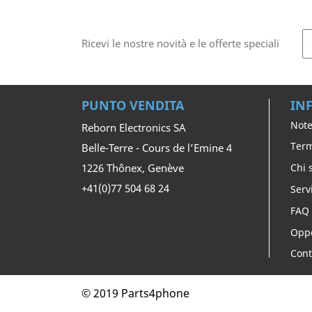
Ricevi le nostre novità e le offerte speciali
PUNTO VENDITA
IN
Note
Reborn Electronics SA
Term
Belle-Terre - Cours de l’Emine 4
1226 Thônex, Genève
Chi 
+41(0)77 504 68 24
Serv
FAQ
Oppo
Cont
© 2019 Parts4phone