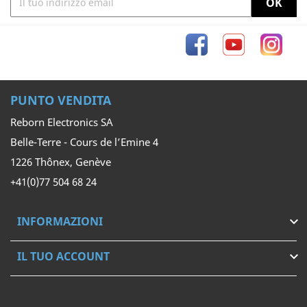
Facebook
YouTube
Inst
PUNTO VENDITA
Reborn Electronics SA
Belle-Terre - Cours de l’Emine 4
1226 Thônex, Genève
+41(0)77 504 68 24
INFORMAZIONI

IL TUO ACCOUNT
