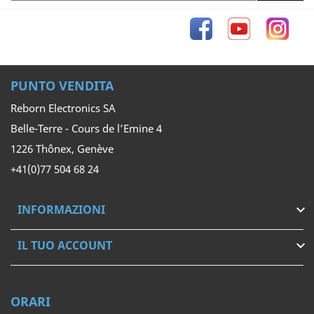
Facebook
YouTube
Inst
PUNTO VENDITA
Reborn Electronics SA
Belle-Terre - Cours de l’Emine 4
1226 Thônex, Genève
+41(0)77 504 68 24
INFORMAZIONI

IL TUO ACCOUNT

ORARI