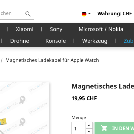

Währung:
CHF

Xiaomi
Sony
Microsoft / Nokia
Drohne
Konsole
Werkzeug
Zub
Magnetisches Ladekabel für Apple Watch
Magnetisches Lade
19,95 CHF
Menge

IN DEN