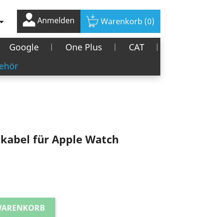
Anmelden

Warenkorb
(0)
Google
One Plus
CAT
ehör
kabel für Apple Watch
 WARENKORB