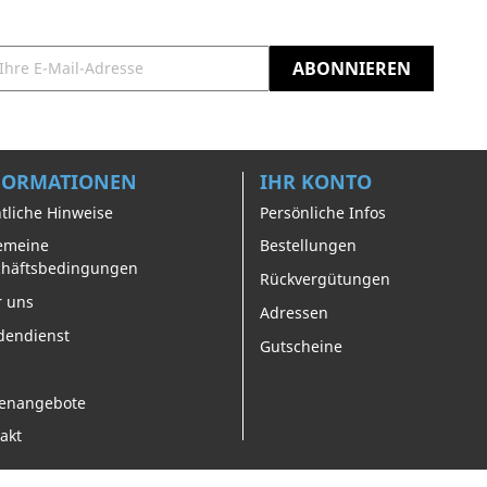
FORMATIONEN
IHR KONTO
tliche Hinweise
Persönliche Infos
emeine
Bestellungen
chäftsbedingungen
Rückvergütungen
 uns
Adressen
dendienst
Gutscheine
lenangebote
akt