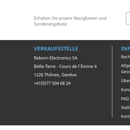
Erhalten Sie unsere Neuigkeiten und
Sonderangebote
VERKAUFSSTELLE
IN
Rech
Reborn Electronics SA
Allg
Belle-Terre - Cours de l’Emine 4
Ges
1226 Thônex, Genève
Über
+41(0)77 504 68 24
Kun
FAQ
Stel
Kont