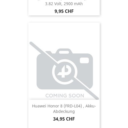
3.82 Volt, 2900 mAh
Preis
9,95 CHF
Huawei Honor 8 (FRD-L04) , Akku-
Abdeckung
Preis
34,95 CHF