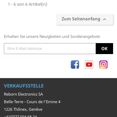
1 - 6 von 6 Artikel(n)
Zum Seitenanfang

Erhalten Sie unsere Neuigkeiten und Sonderangebote
Facebook
YouTube
Inst
VERKAUFSSTELLE
Reborn Electronics SA
Belle-Terre - Cours de l’Emine 4
1226 Thônex, Genève
+41(0)77 504 68 24