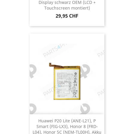
Display schwarz OEM (LCD +
Touchscreen montiert)
Preis
29,95 CHF
Huawei P20 Lite (ANE-L21), P
Smart (FIG-LX3), Honor 8 (FRD-
L04), Honor 5C (NEM-TL00H), Akku