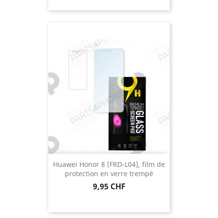
Huawei Honor 8 (FRD-L04), film de
protection en verre trempé
Preis
9,95 CHF