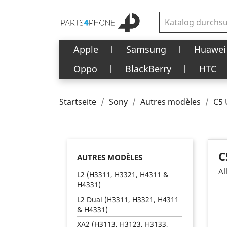
Apple
Samsung
Huawei
Oppo
BlackBerry
HTC
Startseite
Sony
Autres modèles
C5 
C
AUTRES MODÈLES
Al
L2 (H3311, H3321, H4311 &
H4331)
L2 Dual (H3311, H3321, H4311
& H4331)
XA2 (H3113, H3123, H3133,