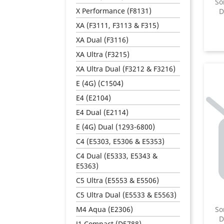
So
X Performance (F8131)
D
XA (F3111, F3113 & F315)
XA Dual (F3116)
XA Ultra (F3215)
XA Ultra Dual (F3212 & F3216)
E (4G) (C1504)
E4 (E2104)
E4 Dual (E2114)
E (4G) Dual (1293-6800)
C4 (E5303, E5306 & E5353)
C4 Dual (E5333, E5343 &
E5363)
C5 Ultra (E5553 & E5506)
C5 Ultra Dual (E5533 & E5563)
M4 Aqua (E2306)
So
D
J1 Compact (D5788)