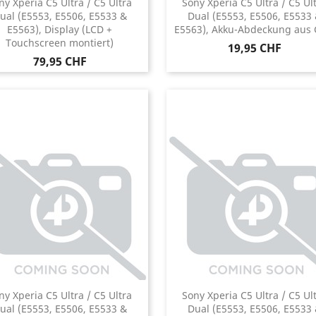
ny Xperia C5 Ultra / C5 Ultra
Sony Xperia C5 Ultra / C5 Ul
ual (E5553, E5506, E5533 &
Dual (E5553, E5506, E5533
E5563), Display (LCD +
E5563), Akku-Abdeckung aus 
Touchscreen montiert)
Preis
19,95 CHF
Preis
79,95 CHF
ny Xperia C5 Ultra / C5 Ultra
Sony Xperia C5 Ultra / C5 Ul
ual (E5553, E5506, E5533 &
Dual (E5553, E5506, E5533