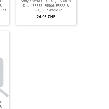
tra
Sony Xperia C5 Ultra / C5 Ultra
 &
Dual (E5553, E5506, E5533 &
Glas
E5563), Rückkamera
Preis
24,95 CHF
tra
 &