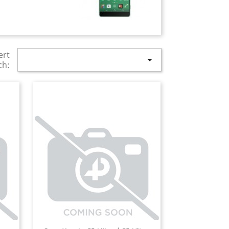
ert

ch: