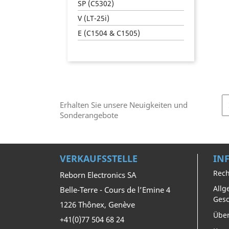
SP (C5302)
V (LT-25i)
E (C1504 & C1505)
Erhalten Sie unsere Neuigkeiten und
Sonderangebote
VERKAUFSSTELLE
IN
Rech
Reborn Electronics SA
Allg
Belle-Terre - Cours de l’Emine 4
Ges
1226 Thônex, Genève
Über
+41(0)77 504 68 24