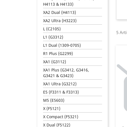
H4113 & H4133)
XA2 Dual (H4113)
XA2 Ultra (H3223)
L (C2105)
5 Art
L1 (G3312)
L1 Dual (1309-0705)
R1 Plus (G2299)
XA1 (G3112)
XA1 Plus (G3412, G3416,
G3421 & G3423)
XA1 Ultra (G3212)
E5 (F3311 & F3313)
M5 (E5603)
X (F5121)
X Compact (F5321)
X Dual (F5122)