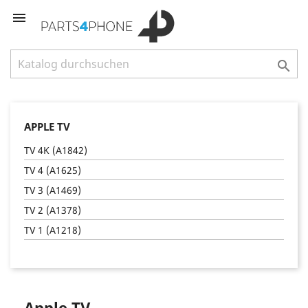


APPLE TV
TV 4K (A1842)
TV 4 (A1625)
TV 3 (A1469)
TV 2 (A1378)
TV 1 (A1218)
Apple TV