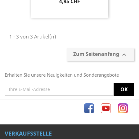
Preis
4,95 CHF
1 - 3 von 3 Artikel(n)
Zum Seitenanfang

Erhalten Sie unsere Neuigkeiten und Sonderangebote
Facebook
YouTube
Inst
VERKAUFSSTELLE