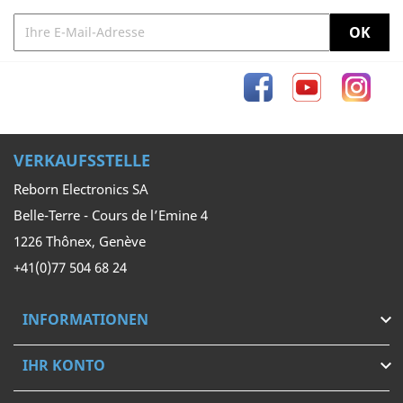
Facebook
YouTube
Inst
VERKAUFSSTELLE
Reborn Electronics SA
Belle-Terre - Cours de l’Emine 4
1226 Thônex, Genève
+41(0)77 504 68 24
INFORMATIONEN

IHR KONTO
