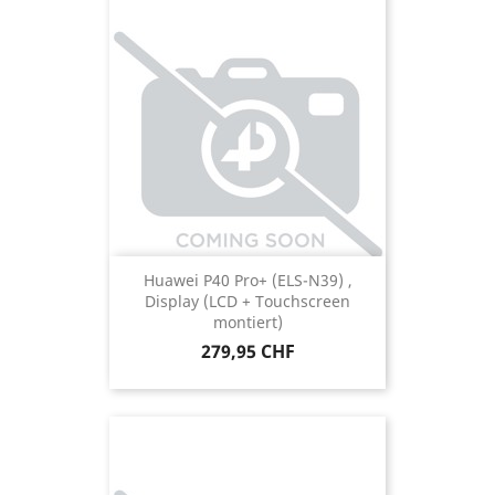
Huawei P40 Pro+ (ELS-N39) ,
Display (LCD + Touchscreen
montiert)
Preis
279,95 CHF