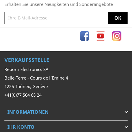
Erhalten Sie unsere Neuigkeiten und Sonderangebote
Facebook
YouTube
Inst
VERKAUFSSTELLE
Reborn Electronics SA
Belle-Terre - Cours de l’Emine 4
1226 Thônex, Genève
+41(0)77 504 68 24
INFORMATIONEN

IHR KONTO
