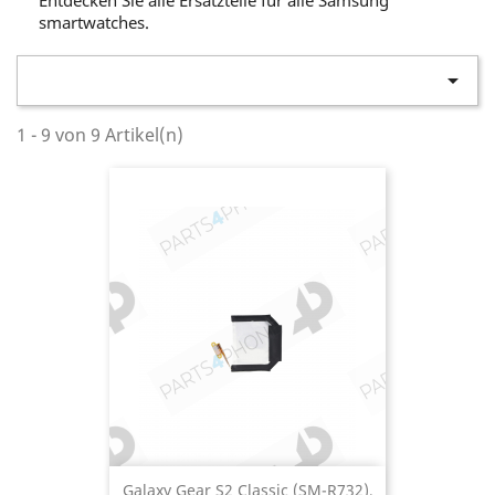
smartwatches.

1 - 9 von 9 Artikel(n)
Galaxy Gear S2 Classic (SM-R732),