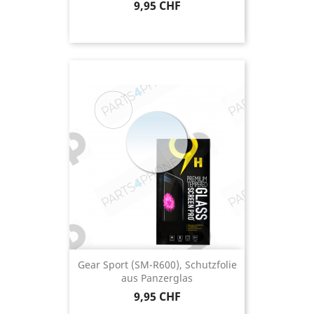
Preis
9,95 CHF
Gear Sport (SM-R600), Schutzfolie
aus Panzerglas
Preis
9,95 CHF