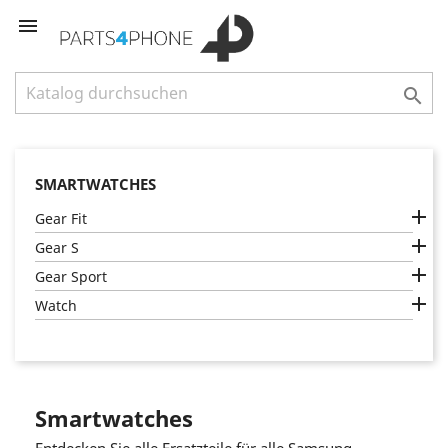


SMARTWATCHES

Gear Fit

Gear S

Gear Sport

Watch
Smartwatches
Entdecken Sie alle Ersatzteile für alle Samsung