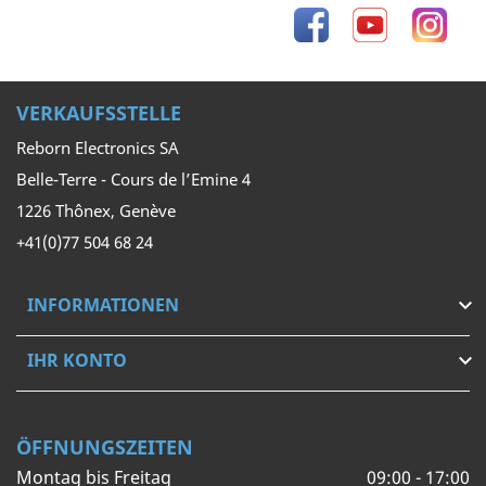
Facebook
YouTube
Inst
VERKAUFSSTELLE
Reborn Electronics SA
Belle-Terre - Cours de l’Emine 4
1226 Thônex, Genève
+41(0)77 504 68 24
INFORMATIONEN

IHR KONTO

ÖFFNUNGSZEITEN
Montag bis Freitag
09:00 - 17:00