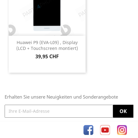
Huawei P9 (EVA-L09) , Display
(LCD + Touchscreen montiert)
Preis
39,95 CHF
Erhalten Sie unsere Neuigkeiten und Sonderangebote
Facebook
YouTube
Inst