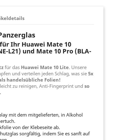
ikeldetails
 Panzerglas
 für Ihr Huawei Mate 10
NE-L21) und Mate 10 Pro (BLA-
tz
für das
Huawei Mate 10 Lite
. Unsere
pfen und verteilen jeden Schlag, was sie
5x
ls handelsübliche Folien!
 leicht zu reinigen, Anti-Fingerprint und
so
.
play mit dem mitgelieferten, in Alkohol
ertuch.
ikfolie von der Klebeseite ab.
chutzglas sorgfältig, indem Sie es sanft auf
gen.