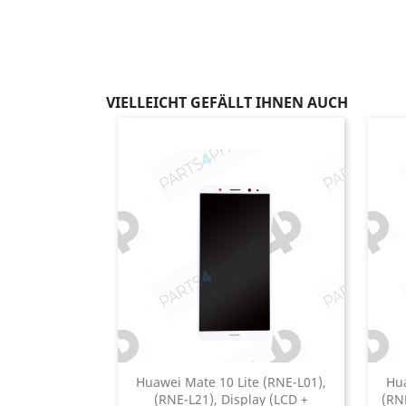
VIELLEICHT GEFÄLLT IHNEN AUCH
Huawei Mate 10 Lite (RNE-L01),
Hua
(RNE-L21), Display (LCD +
(RN