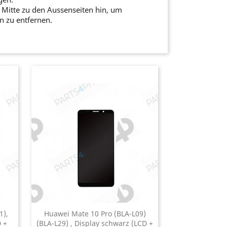
 Mitte zu den Aussenseiten hin, um
n zu entfernen.
!
1),
Huawei Mate 10 Pro (BLA-L09)
 +
(BLA-L29) , Display schwarz (LCD +