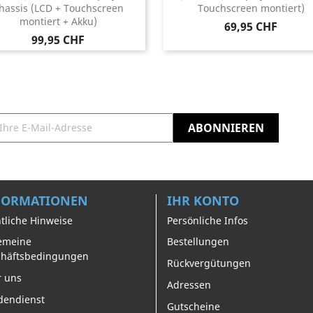
hassis (LCD + Touchscreen
Touchscreen montiert)
montiert + Akku)
Preis
69,95 CHF
Preis
99,95 CHF
FORMATIONEN
IHR KONTO
tliche Hinweise
Persönliche Infos
emeine
Bestellungen
chäftsbedingungen
Rückvergütungen
 uns
Adressen
dendienst
Gutscheine