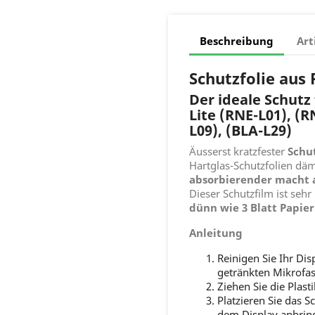
Beschreibung
Art
Schutzfolie aus
Der ideale Schutz
Lite
(RNE-L01), (R
L09), (BLA-L29)
Äusserst kratzfester
Schu
Hartglas-Schutzfolien däm
absorbierender macht a
Dieser Schutzfilm ist sehr
dünn wie 3 Blatt Papier
Anleitung
Reinigen Sie Ihr Dis
getränkten Mikrofas
Ziehen Sie die Plast
Platzieren Sie das S
dem Display anbrin