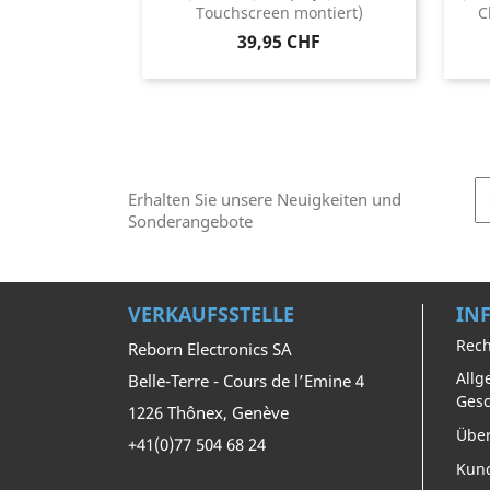
Touchscreen montiert)
C
Preis
39,95 CHF
Erhalten Sie unsere Neuigkeiten und
Sonderangebote
VERKAUFSSTELLE
IN
Rech
Reborn Electronics SA
Allg
Belle-Terre - Cours de l’Emine 4
Ges
1226 Thônex, Genève
Über
+41(0)77 504 68 24
Kun