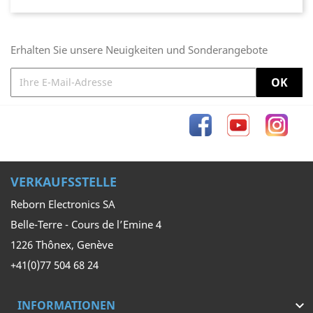
Erhalten Sie unsere Neuigkeiten und Sonderangebote
Facebook
YouTube
Inst
VERKAUFSSTELLE
Reborn Electronics SA
Belle-Terre - Cours de l’Emine 4
1226 Thônex, Genève
+41(0)77 504 68 24
INFORMATIONEN
