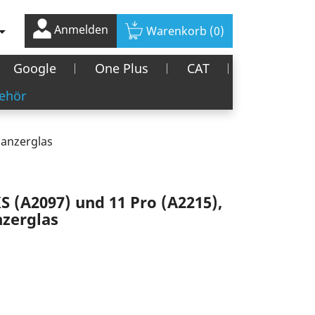
Anmelden

Warenkorb
(0)
Google
One Plus
CAT
ehör
Panzerglas
S (A2097) und 11 Pro (A2215),
nzerglas