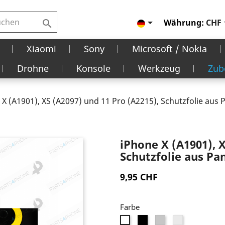

Währung:
CHF

Xiaomi
Sony
Microsoft / Nokia
Drohne
Konsole
Werkzeug
Zub
 X (A1901), XS (A2097) und 11 Pro (A2215), Schutzfolie aus 
iPhone X (A1901), X
Schutzfolie aus Pa
9,95 CHF
Farbe
Schwarz
Privacy
Transparent
Weiß