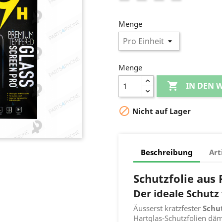
Menge
Menge

IN DEN

Nicht auf Lager
Beschreibung
Art
Schutzfolie aus
Der ideale Schutz 
Äusserst kratzfester
Schu
Hartglas-Schutzfolien däm