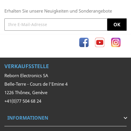
Erhalten Sie unsere Neuigkeiten und Sonderangebote
Facebook
YouTube
Inst
VERKAUFSSTELLE
Reborn Electronics SA
Belle-Terre - Cours de l’Emine 4
1226 Thônex, Genève
+41(0)77 504 68 24
INFORMATIONEN
