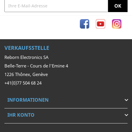
Facebook
YouTube
Inst
VERKAUFSSTELLE
Reborn Electronics SA
Belle-Terre - Cours de l’Emine 4
1226 Thônex, Genève
+41(0)77 504 68 24
INFORMATIONEN

IHR KONTO
